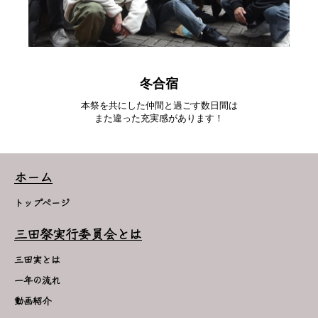
冬合宿
本祭を共にした仲間と過ごす数日間は
また違った充実感があります！
ホーム
トップページ
三田祭実行委員会とは
三田実とは
一年の流れ
動画紹介