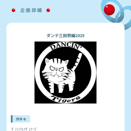
企画詳細
ダンテ三田祭編2025
団体名
ﾀﾞﾝｼﾝﾃｪｲｷﾞｪｱｰｽﾞ