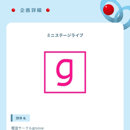
企画詳細
ミニステージライブ
団体名
軽音サークルgroove