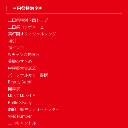
三田祭特別企画
三田祭特別企画トップ
三田祭コラボメニュー
第67回オフィシャルソング
福引
福ビンゴ
Wチャンス抽選会
受験のすゝめ
中模擬大賞2025
パーソナルカラー診断
Beauty Booth
開幕祭
MUSIC MUSEUM
Battle×Body
劇的！塾生ビフォーアフター
Vivid Number
エコキャンドル