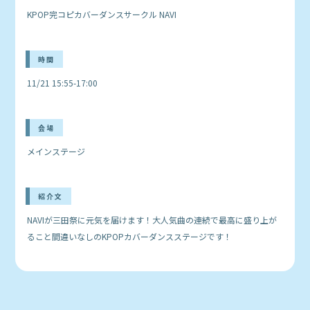
KPOP完コピカバーダンスサークル NAVI
時間
11/21 15:55-17:00
会場
メインステージ
紹介文
NAVIが三田祭に元気を届けます！大人気曲の連続で最高に盛り上が
ること間違いなしのKPOPカバーダンスステージです！