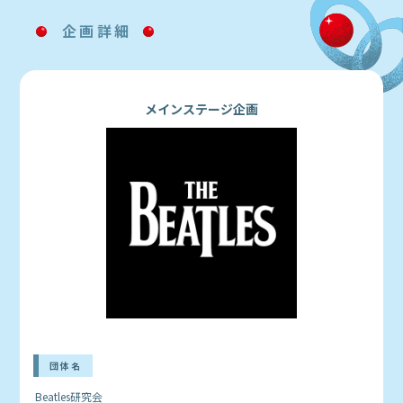
企画詳細
メインステージ企画
団体名
Beatles研究会