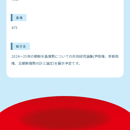
会場
475
紹介文
2024〜25年の朝鮮半島情勢についての共同研究論集(尹政権、李新政
権、北朝鮮情勢の計三論文)を展示予定です。