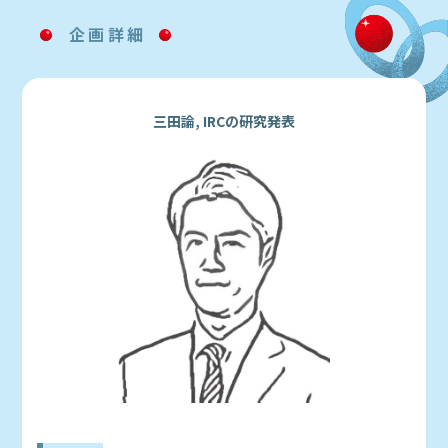
企画詳細
三田論, IRCの研究発表