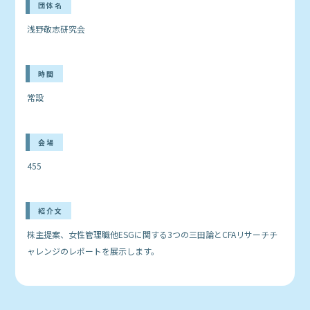
団体名
浅野敬志研究会
時間
常設
会場
455
紹介文
株主提案、女性管理職他ESGに関する3つの三田論とCFAリサーチチ
ャレンジのレポートを展示します。